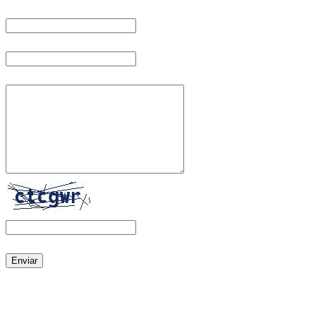
Nombre:
Email:
Mensaje:
Ingrese el código aquí :
aquí
No puedes leer la imagen? click
para recargar